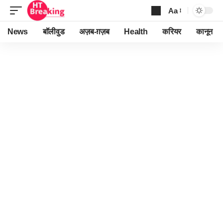
Aa
Font
Resizer
News
बॉलीवुड
अज़ब-ग़ज़ब
Health
करियर
कानून