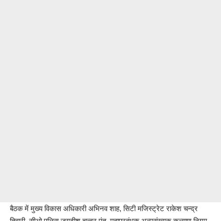
बैठक में मुख्य विकास अधिकारी अभिनव शाह, सिटी मजिस्ट्रेट राकेश चन्द्र
तिवारी, सीओ पुलिस जगदीश चन्द्र पंत, महाप्रबंधक अल्पसंख्यक कल्याण निगम