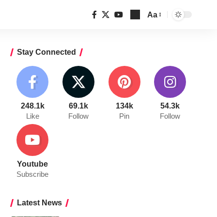
Aa
Font
Resizer
Stay Connected
248.1k
69.1k
134k
54.3k
Like
Follow
Pin
Follow
Youtube
Subscribe
Latest News