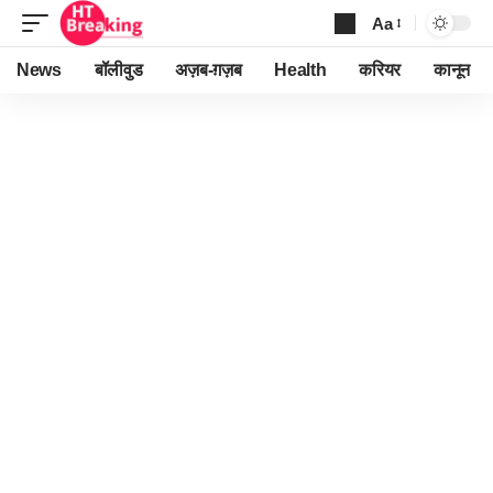
Aa
Font
Resizer
News
बॉलीवुड
अज़ब-ग़ज़ब
Health
करियर
कानून