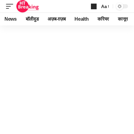
Aa
Font
Resizer
News
बॉलीवुड
अज़ब-ग़ज़ब
Health
करियर
कानून