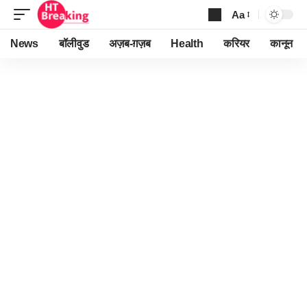
Aa
Font
Resizer
News
बॉलीवुड
अज़ब-ग़ज़ब
Health
करियर
कानून