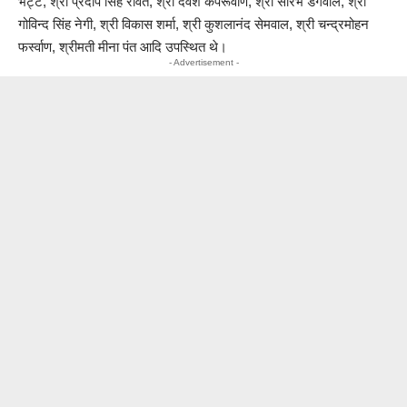
भट्ट, श्री प्रदीप सिंह रावत, श्री देवेश कपरूवाण, श्री सौरभ डंगवाल, श्री
गोविन्द सिंह नेगी, श्री विकास शर्मा, श्री कुशलानंद सेमवाल, श्री चन्द्रमोहन
फर्स्वाण, श्रीमती मीना पंत आदि उपस्थित थे।
- Advertisement -