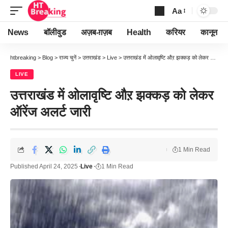
Aa
Font
Resizer
News
बॉलीवुड
अज़ब-ग़ज़ब
Health
करियर
कानून
htbreaking
>
Blog
>
राज्य चुनें
>
उत्तराखंड
>
Live
>
उत्तराखंड में ओलावृष्टि औऱ झक्कड़ को लेकर ऑरेंज अलर्ट जारी
LIVE
उत्तराखंड में ओलावृष्टि औऱ झक्कड़ को लेकर
ऑरेंज अलर्ट जारी
1 Min Read
Published April 24, 2025
Live
1 Min Read