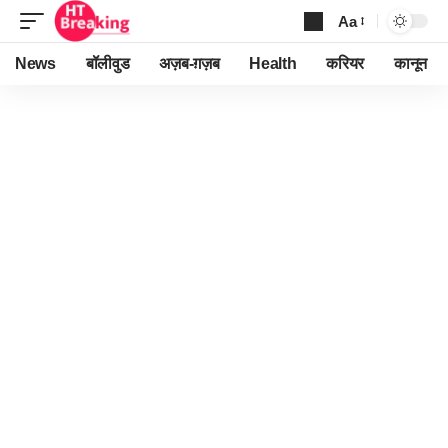
Aa
Font
Resizer
News
बॉलीवुड
अज़ब-ग़ज़ब
Health
करियर
कानून