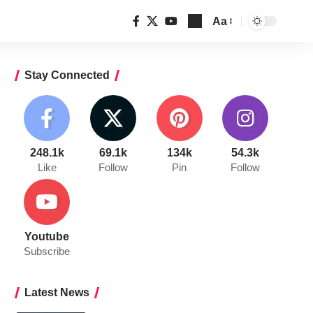
Aa
Font
Resizer
Stay Connected
248.1k
69.1k
134k
54.3k
Like
Follow
Pin
Follow
Youtube
Subscribe
Latest News