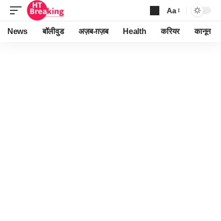
Aa
Font
Resizer
News
बॉलीवुड
अज़ब-ग़ज़ब
Health
करियर
कानून