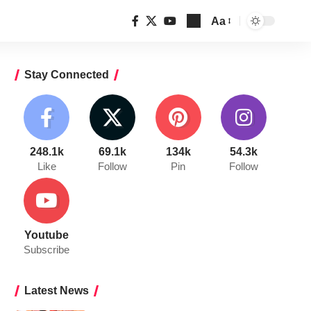
Aa
Font
Resizer
Stay Connected
248.1k
69.1k
134k
54.3k
Like
Follow
Pin
Follow
Youtube
Subscribe
Latest News