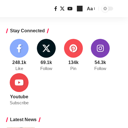
Aa
Font
Resizer
Stay Connected
248.1k
69.1k
134k
54.3k
Like
Follow
Pin
Follow
Youtube
Subscribe
Latest News