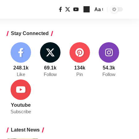
Aa
Font
Resizer
Stay Connected
248.1k
69.1k
134k
54.3k
Like
Follow
Pin
Follow
Youtube
Subscribe
Latest News