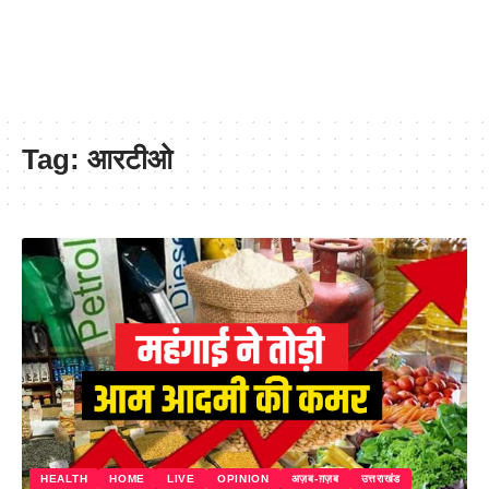
Tag:
आरटीओ
HEALTH
HOME
LIVE
OPINION
अज़ब-ग़ज़ब
उत्तराखंड