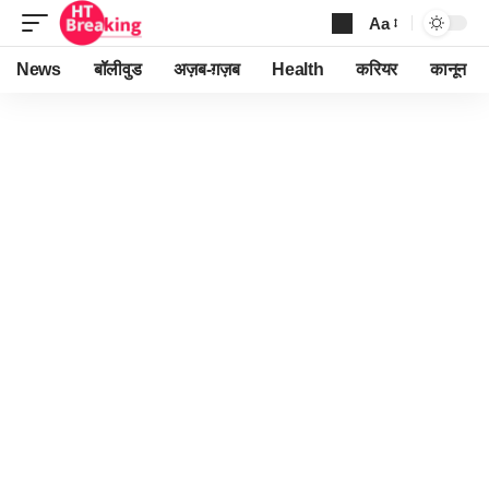
Aa
Font
Resizer
News
बॉलीवुड
अज़ब-ग़ज़ब
Health
करियर
कानून