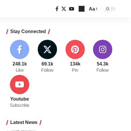
Aa
Font
Resizer
Stay Connected
248.1k
69.1k
134k
54.3k
Like
Follow
Pin
Follow
Youtube
Subscribe
Latest News