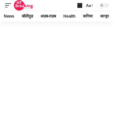
Aa
Font
Resizer
News
बॉलीवुड
अज़ब-ग़ज़ब
Health
करियर
कानून