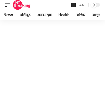
Aa
Font
Resizer
News
बॉलीवुड
अज़ब-ग़ज़ब
Health
करियर
कानून