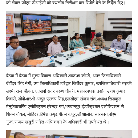
को लेकर जीएम डीआईसी को स्थलीय निरीक्षण कर रिपोर्ट देने के निर्देश दिए।
बैठक में बैठक में मुख्य विकास अधिकारी आकांक्षा कोण्डे, अपर जिलाधिकारी
दीपेंद्र सिंह नेगी, उप जिलाधिकारी हरिद्वार जितेंद्र कुमार, उपजिलाधिकारी रुड़की
लक्ष्मी राज चौहान, एएसपी सदर वरुण चौधरी, महाप्रबंधक उद्योग उत्तम कुमार
तिवारी, डीपीआरओ अतुल प्रताप सिंह,एलडीएम संजय संत,अध्यक्ष सिडकुल
मैनुफैकचरिंग एसोशिएशन हरेन्द्र गर्ग,भगवानपुर इंडस्ट्रियल एसोसिएशन से
शिवम गोयल, मोहिंदर,हिमेश कपूर,गौतम कपूर,डॉ आलोक सारस्वत,बीएम
गुप्ता,संजय खंडूरी सहित अग्निशमन के अधिकारी भी उपस्थित थे।