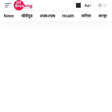
Aa
Font
Resizer
News
बॉलीवुड
अज़ब-ग़ज़ब
Health
करियर
कानून