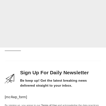
————–
Sign Up For Daily Newsletter
Be keep up! Get the latest breaking news
delivered straight to your inbox.
[mc4wp_form]
By signing up, you agree to our
Terms of Use
and acknowledge the data practices