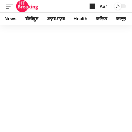
Aa
Font
Resizer
News
बॉलीवुड
अज़ब-ग़ज़ब
Health
करियर
कानून