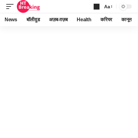
Aa
Font
Resizer
News
बॉलीवुड
अज़ब-ग़ज़ब
Health
करियर
कानून