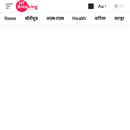
Aa
Font
Resizer
News
बॉलीवुड
अज़ब-ग़ज़ब
Health
करियर
कानून