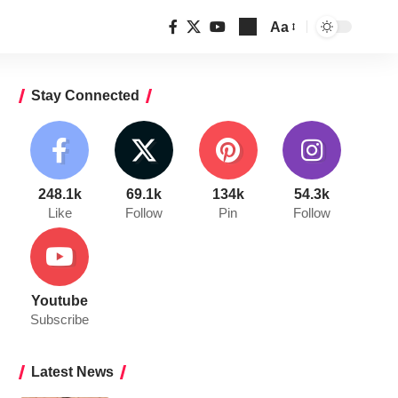
Aa
Font
Resizer
Stay Connected
248.1k
69.1k
134k
54.3k
Like
Follow
Pin
Follow
Youtube
Subscribe
Latest News