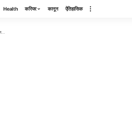
Health
करियर
कानून
ऐतिहासिक
ीवन…