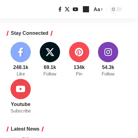
Aa
Font
Resizer
Stay Connected
248.1k
69.1k
134k
54.3k
Like
Follow
Pin
Follow
Youtube
Subscribe
Latest News