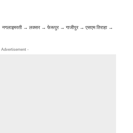
 नगलाइमरती → लक्सर → फेरूपुर → गाजीपुर → एसएम तिराहा →
- Advertisement -