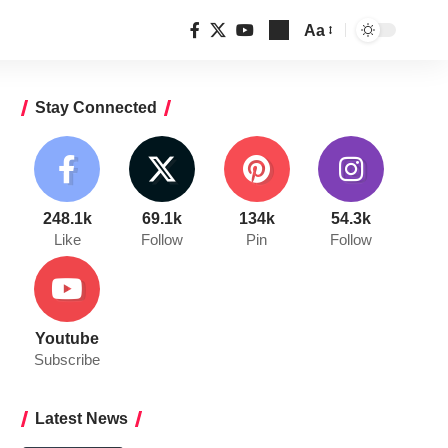
Aa
Font
Resizer
Stay Connected
248.1k
69.1k
134k
54.3k
Like
Follow
Pin
Follow
Youtube
Subscribe
Latest News