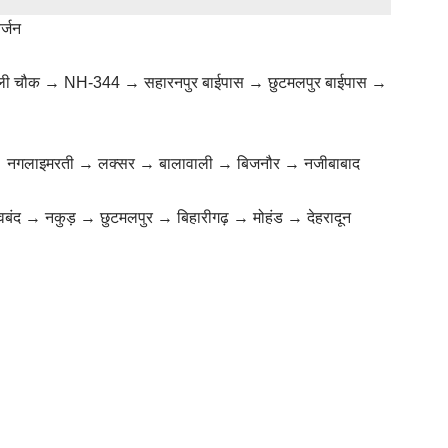
र्जन
ौली चौक → NH-344 → सहारनपुर बाईपास → छुटमलपुर बाईपास →
→ नगलाइमरती → लक्सर → बालावाली → बिजनौर → नजीबाबाद
ेवबंद → नकुड़ → छुटमलपुर → बिहारीगढ़ → मोहंड → देहरादून