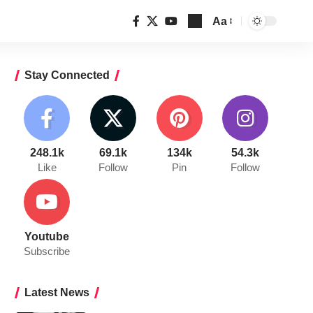
Aa
Font
Resizer
Stay Connected
248.1k
69.1k
134k
54.3k
Like
Follow
Pin
Follow
Youtube
Subscribe
Latest News