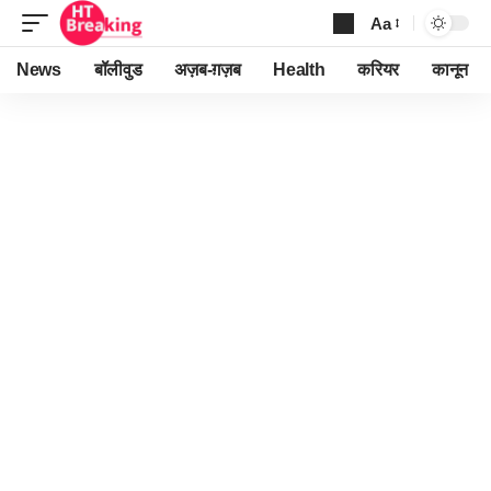
Aa
Font
Resizer
News
बॉलीवुड
अज़ब-ग़ज़ब
Health
करियर
कानून