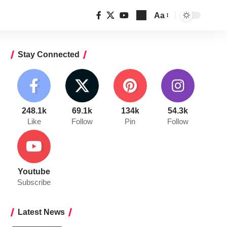
Aa
Font
Resizer
Stay Connected
248.1k
69.1k
134k
54.3k
Like
Follow
Pin
Follow
Youtube
Subscribe
Latest News