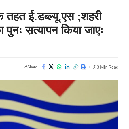
े तहत ई.डब्ल्यू.एस ;शहरी
ा पुनः सत्यापन किया जाएः
3 Min Read
Share