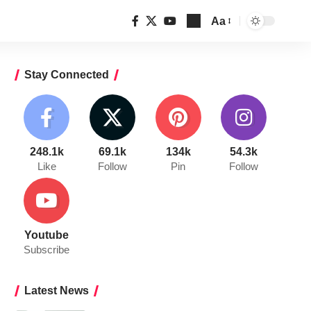
Aa
Font
Resizer
Stay Connected
248.1k
69.1k
134k
54.3k
Like
Follow
Pin
Follow
Youtube
Subscribe
Latest News