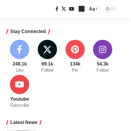
Aa
Font
Resizer
Stay Connected
248.1k
69.1k
134k
54.3k
Like
Follow
Pin
Follow
Youtube
Subscribe
Latest News