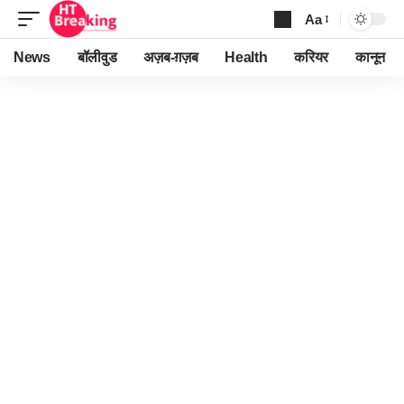
Aa
Font
Resizer
News
बॉलीवुड
अज़ब-ग़ज़ब
Health
करियर
कानून