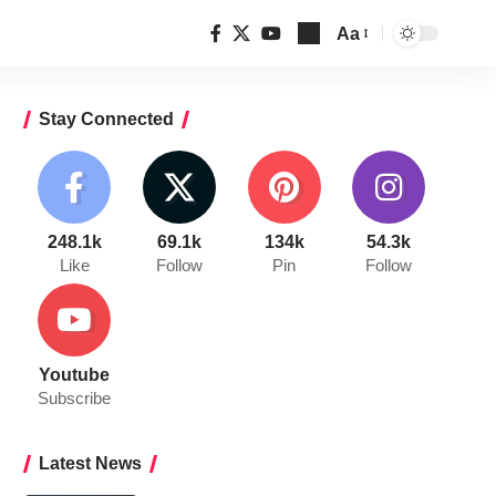
Aa
Font
Resizer
Stay Connected
248.1k
69.1k
134k
54.3k
Like
Follow
Pin
Follow
Youtube
Subscribe
Latest News