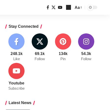
Aa
Font
Resizer
Stay Connected
248.1k
69.1k
134k
54.3k
Like
Follow
Pin
Follow
Youtube
Subscribe
Latest News