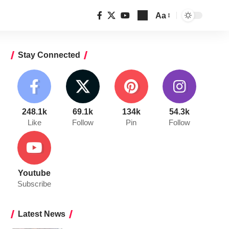
Aa
Font
Resizer
Stay Connected
248.1k
69.1k
134k
54.3k
Like
Follow
Pin
Follow
Youtube
Subscribe
Latest News