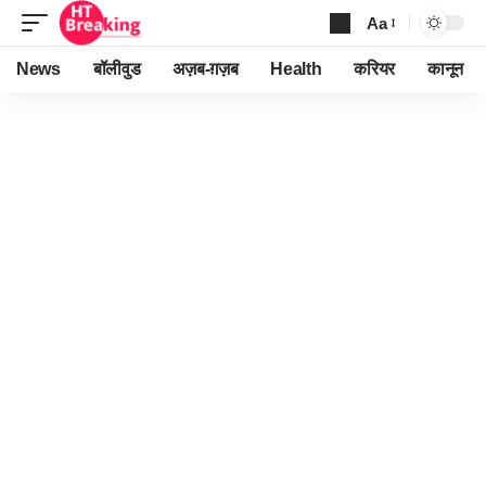
Aa
Font
Resizer
News
बॉलीवुड
अज़ब-ग़ज़ब
Health
करियर
कानून