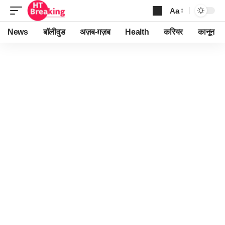
Aa
Font
Resizer
News
बॉलीवुड
अज़ब-ग़ज़ब
Health
करियर
कानून