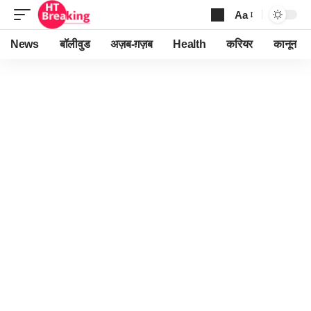
Aa
Font
Resizer
News
बॉलीवुड
अज़ब-ग़ज़ब
Health
करियर
कानून