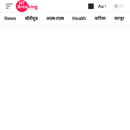
Aa
Font
Resizer
News
बॉलीवुड
अज़ब-ग़ज़ब
Health
करियर
कानून