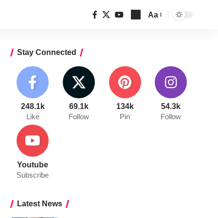
Aa
Font
Resizer
Stay Connected
248.1k
69.1k
134k
54.3k
Like
Follow
Pin
Follow
Youtube
Subscribe
Latest News