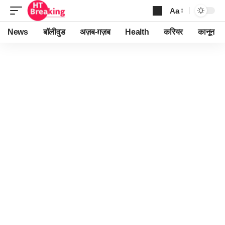
Aa
Font
Resizer
News
बॉलीवुड
अज़ब-ग़ज़ब
Health
करियर
कानून