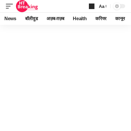
Aa
Font
Resizer
News
बॉलीवुड
अज़ब-ग़ज़ब
Health
करियर
कानून