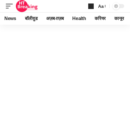
Aa
Font
Resizer
News
बॉलीवुड
अज़ब-ग़ज़ब
Health
करियर
कानून