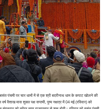
ए बसंत पंचमी पर चार धामों में से एक श्री बदरीनाथ धाम के कपाट खोलने की
 वैशाख मास शुक्ल पक्ष सप्तमी, पुष्य नक्षत्र में 04 मई (रविवार) को
ैल मंगलवार को नरेंद्र नगर राजदरबार से शुरू होगी। रविवार को बसंत पंचमी