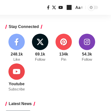
Aa
Font
Resizer
Stay Connected
248.1k
69.1k
134k
54.3k
Like
Follow
Pin
Follow
Youtube
Subscribe
Latest News