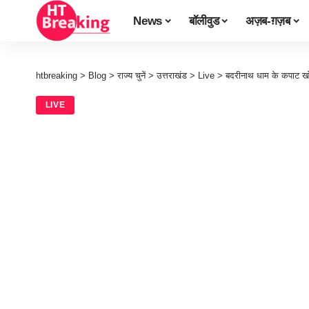
News
बॉलीवुड
अज़ब-ग़ज़ब
htbreaking
>
Blog
>
राज्य चुनें
>
उत्तराखंड
>
Live
>
बदरीनाथ धाम के कपाट खो
LIVE