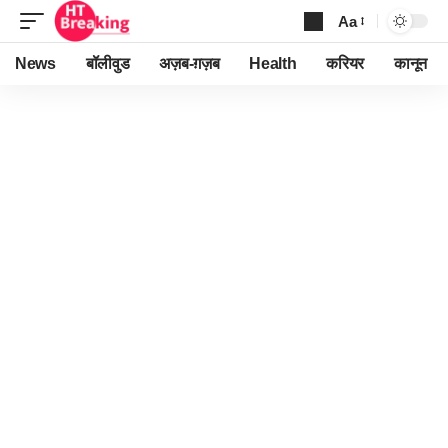
Aa
Font
Resizer
News
बॉलीवुड
अज़ब-ग़ज़ब
Health
करियर
कानून