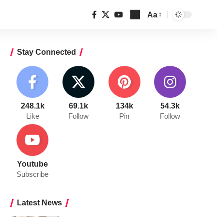
Aa
Font
Resizer
Stay Connected
248.1k
69.1k
134k
54.3k
Like
Follow
Pin
Follow
Youtube
Subscribe
Latest News