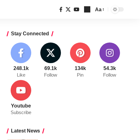
Aa
Font
Resizer
Stay Connected
248.1k
69.1k
134k
54.3k
Like
Follow
Pin
Follow
Youtube
Subscribe
Latest News