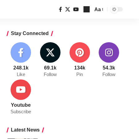
Aa
Font
Resizer
Stay Connected
248.1k
69.1k
134k
54.3k
Like
Follow
Pin
Follow
Youtube
Subscribe
Latest News