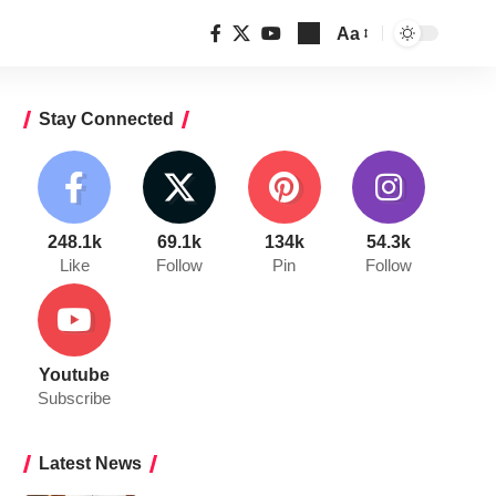
Aa
Font
Resizer
Stay Connected
248.1k
69.1k
134k
54.3k
Like
Follow
Pin
Follow
Youtube
Subscribe
Latest News