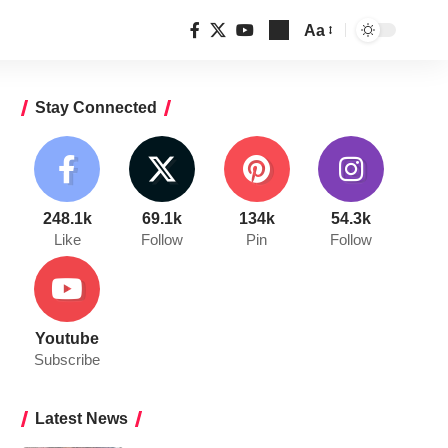
Aa
Font
Resizer
Stay Connected
248.1k
69.1k
134k
54.3k
Like
Follow
Pin
Follow
Youtube
Subscribe
Latest News