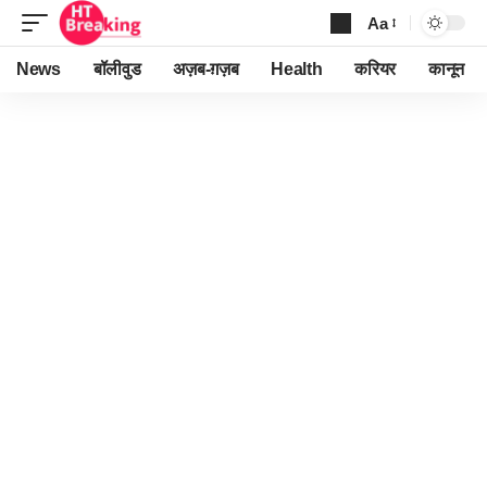
Aa
Font
Resizer
News
बॉलीवुड
अज़ब-ग़ज़ब
Health
करियर
कानून