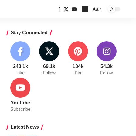
Aa
Font
Resizer
Stay Connected
248.1k
69.1k
134k
54.3k
Like
Follow
Pin
Follow
Youtube
Subscribe
Latest News